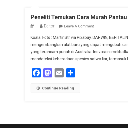
Peneliti Temukan Cara Murah Pantau
Editor
On
Leave A Comment
Peneliti
Koala. Foto : MartinStr via Pixabay. DARWIN, BERITAL
Temukan
mengembangkan alat baru yang dapat mengubah cara
Cara
yang terancam punah di Australia. Inovasi ini melib
Murah
mendeteksi keberadaan spesies satwa liar, termasuk ko
Pantau
Koala
Facebook
Mastodon
Email
Share
Dan
Satwa
Liar
Continue Reading
Lain
Dengan
DNA
Udara