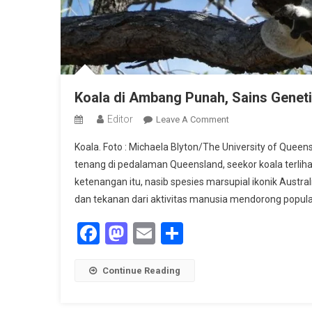
Koala di Ambang Punah, Sains Geneti
Editor
On
Leave A Comment
Koala
Koala. Foto : Michaela Blyton/The University of Qu
Di
tenang di pedalaman Queensland, seekor koala terlih
Ambang
ketenangan itu, nasib spesies marsupial ikonik Austral
Punah,
dan tekanan dari aktivitas manusia mendorong populas
Sains
Genetik
Facebook
Mastodon
Email
Share
Hadir
Sebagai
Tali
Continue Reading
Penyelamat