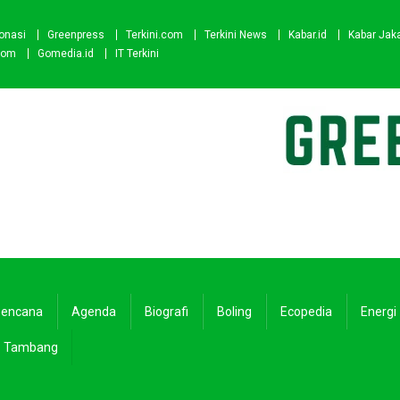
onasi
Greenpress
Terkini.com
Terkini News
Kabar.id
Kabar Jak
com
Gomedia.id
IT Terkini
encana
Agenda
Biografi
Boling
Ecopedia
Energi
Tambang