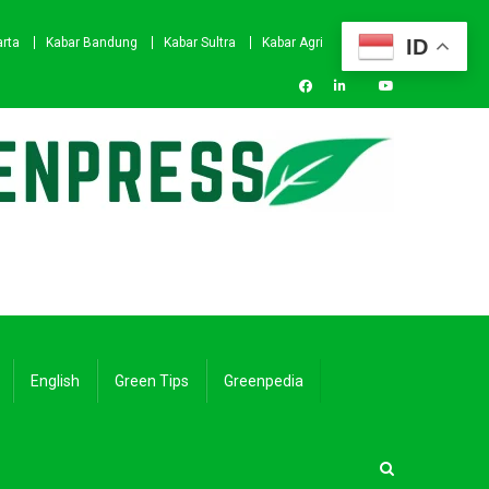
ID
arta
Kabar Bandung
Kabar Sultra
Kabar Agri
English
Green Tips
Greenpedia