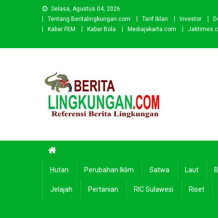
Skip
Selasa, Agustus 04, 2026
to
Tentang Beritalingkungan.com
Tarif Iklan
Investor
D
content
Kabar FEM
Kabar Bola
Mediajakarta.com
Jaktimes.
Beritalingkungan.com
Situs Berita Lingkungan Indonesia
Hutan
Perubahan Iklim
Satwa
Laut
B
Jelajah
Pertanian
RIC Sulawesi
Riset