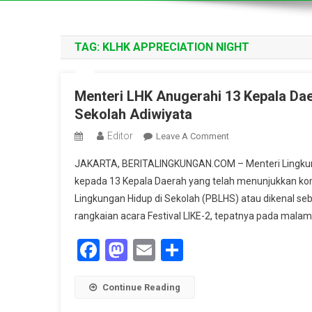
TAG:
KLHK APPRECIATION NIGHT
Menteri LHK Anugerahi 13 Kepala Da
Sekolah Adiwiyata
Editor
On
Leave A Comment
Menteri
JAKARTA, BERITALINGKUNGAN.COM – Menteri Lingkung
LHK
kepada 13 Kepala Daerah yang telah menunjukkan k
Anugerahi
Lingkungan Hidup di Sekolah (PBLHS) atau dikenal se
13
rangkaian acara Festival LIKE-2, tepatnya pada malam 
Kepala
Daerah
Facebook
Mastodon
Email
Share
Atas
Dukungan
Gerakan
Continue Reading
Lingkungan
Di