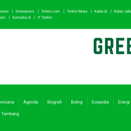
onasi
Greenpress
Terkini.com
Terkini News
Kabar.id
Kabar Jak
com
Gomedia.id
IT Terkini
encana
Agenda
Biografi
Boling
Ecopedia
Energi
Tambang