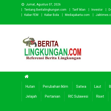
Skip
Jumat, Agustus 07, 2026
to
Tentang Beritalingkungan.com
Tarif Iklan
Investor
D
content
Kabar FEM
Kabar Bola
Mediajakarta.com
Jaktimes.
Beritalingkungan.com
Situs Berita Lingkungan Indonesia
Hutan
Perubahan Iklim
Satwa
Laut
B
Jelajah
Pertanian
RIC Sulawesi
Riset