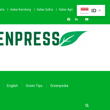
ID
arta
Kabar Bandung
Kabar Sultra
Kabar Agri
English
Green Tips
Greenpedia