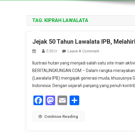
TAG:
KIPRAH LAWALATA
Jejak 50 Tahun Lawalata IPB, Melahi
Editor
On
Leave A Comment
Jejak
Ilustrasi hutan yang menjadi salah satu site main akti
50
BERITALINGKUNGAN.COM – Dalam rangka merayakan 50 t
Tahun
(Lawalata IPB) mengajak generasi muda, khususnya Ge
Lawalata
Indonesia. Dengan sejarah panjang yang penuh kontrib
IPB,
Melahirkan
Facebook
Mastodon
Email
Share
Aktivis
Lingkungan
Indonesia
Continue Reading