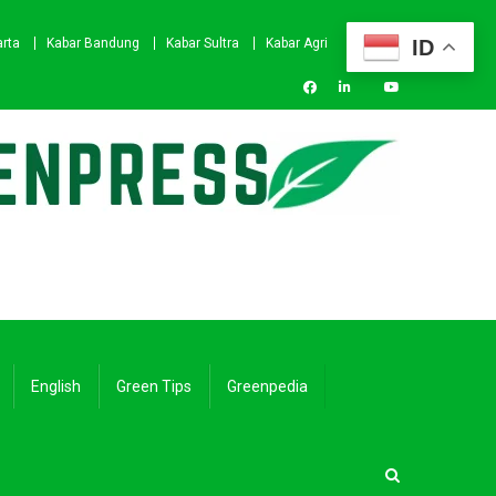
ID
arta
Kabar Bandung
Kabar Sultra
Kabar Agri
English
Green Tips
Greenpedia