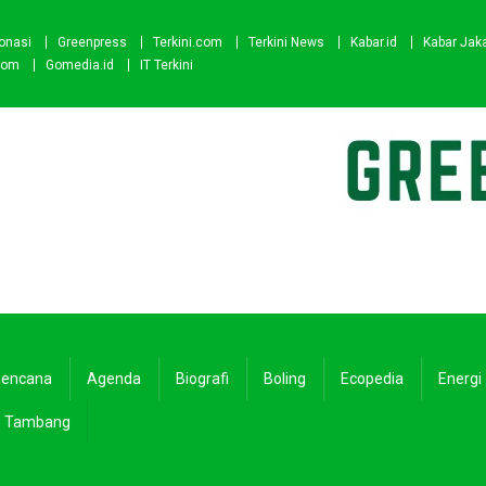
onasi
Greenpress
Terkini.com
Terkini News
Kabar.id
Kabar Jak
com
Gomedia.id
IT Terkini
encana
Agenda
Biografi
Boling
Ecopedia
Energi
Tambang