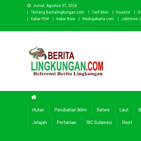
Skip
Jumat, Agustus 07, 2026
to
Tentang Beritalingkungan.com
Tarif Iklan
Investor
D
content
Kabar FEM
Kabar Bola
Mediajakarta.com
Jaktimes.
Beritalingkungan.com
Situs Berita Lingkungan Indonesia
Hutan
Perubahan Iklim
Satwa
Laut
B
Jelajah
Pertanian
RIC Sulawesi
Riset