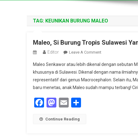
TAG:
KEUNIKAN BURUNG MALEO
Maleo, Si Burung Tropis Sulawesi Y
Editor
On
Leave A Comment
Maleo,
Maleo Senkawor atau lebih dikenal dengan sebutan M
Si
khususnya di Sulawesi. Dikenal dengan nama ilmiahny
Burung
representatif dari genus Macrocephalon. Selain itu, Mal
Tropis
baru menetas, anak Maleo sudah mampu terbang! Ciri-c
Sulawesi
Yang
Facebook
Mastodon
Email
Share
Unik
Namun
Terancam
Continue Reading
Punah