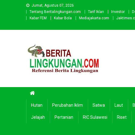
Skip
Jumat, Agustus 07, 2026
to
Tentang Beritalingkungan.com
Tarif Iklan
Investor
D
content
Kabar FEM
Kabar Bola
Mediajakarta.com
Jaktimes.
Beritalingkungan.com
Situs Berita Lingkungan Indonesia
Hutan
Perubahan Iklim
Satwa
Laut
B
Jelajah
Pertanian
RIC Sulawesi
Riset