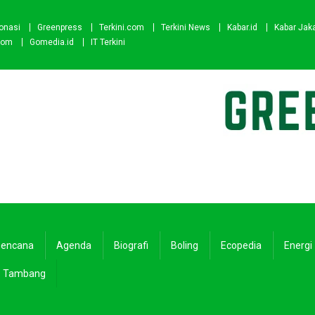
onasi
Greenpress
Terkini.com
Terkini News
Kabar.id
Kabar Jak
com
Gomedia.id
IT Terkini
encana
Agenda
Biografi
Boling
Ecopedia
Energi
Tambang