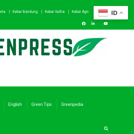
ID
arta
Kabar Bandung
Kabar Sultra
Kabar Agri
English
Green Tips
Greenpedia