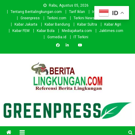
Skip
Rabu, Agustus 05, 2026
to
ID
Tentang Beritalingkungan.com
Tarif Iklan
Investor
Donasi
content
Greenpress
Terkini.com
Terkini News
Kabar.id
Kabar Jakarta
Kabar Bandung
Kabar Sultra
Kabar Agri
Kabar FEM
Kabar Bola
Mediajakarta.com
Jaktimes.com
Gomedia.id
IT Terkini
Beritalingkungan.com
Situs Berita Lingkungan Indonesia