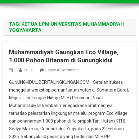
TAG:
KETUA LPM UNIVERSITAS MUHAMMADIYAH
YOGYAKARTA
Muhammadiyah Gaungkan Eco Village,
1.000 Pohon Ditanam di Gunungkidul
Editor
On
Leave A Comment
Muhammadiyah
GUNUNGKIDUL, BERITALINGKUNGAN.COM– Setelah sukses
Gaungkan
menggelar workshop pemanfaatan hutan di Sumatera Barat,
Eco
Majelis Lingkungan Hidup (MLH) Pimpinan Pusat
Village,
Muhammadiyah kembali menegaskan komitmennya
1.000
Pohon
terhadap pelestarian lingkungan melalui program Eco Village
Ditanam
dan penanaman 1.000 pohon di Kelompok Tani Hutan (KTH)
Di
Sedyo Makmur, Gunungkidul, Yogyakarta, pada 22 Februari
Gunungkidul
2025. Sebanyak 50 peserta yang terdiri dari MLH PP