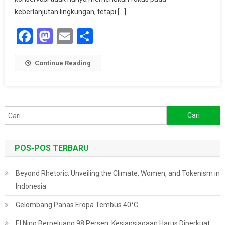
Pesisir
keberlanjutan lingkungan, tetapi […]
Dekat
Area
Facebook
Mastodon
Email
Share
Konservasi
Continue Reading
Cari
untuk:
POS-POS TERBARU
Beyond Rhetoric: Unveiling the Climate, Women, and Tokenism in
Indonesia
Gelombang Panas Eropa Tembus 40°C
El Nino Berpeluang 98 Persen, Kesiapsiagaan Harus Diperkuat