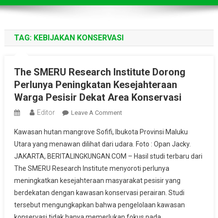
TAG:
KEBIJAKAN KONSERVASI
The SMERU Research Institute Dorong
Perlunya Peningkatan Kesejahteraan
Warga Pesisir Dekat Area Konservasi
Editor
On
Leave A Comment
The
Kawasan hutan mangrove Sofifi, Ibukota Provinsi Maluku
SMERU
Utara yang menawan dilihat dari udara. Foto : Opan Jacky.
Research
JAKARTA, BERITALINGKUNGAN.COM – Hasil studi terbaru dari
Institute
The SMERU Research Institute menyoroti perlunya
Dorong
Perlunya
meningkatkan kesejahteraan masyarakat pesisir yang
Peningkatan
berdekatan dengan kawasan konservasi perairan. Studi
Kesejahteraan
tersebut mengungkapkan bahwa pengelolaan kawasan
Warga
konservasi tidak hanya memerlukan fokus pada