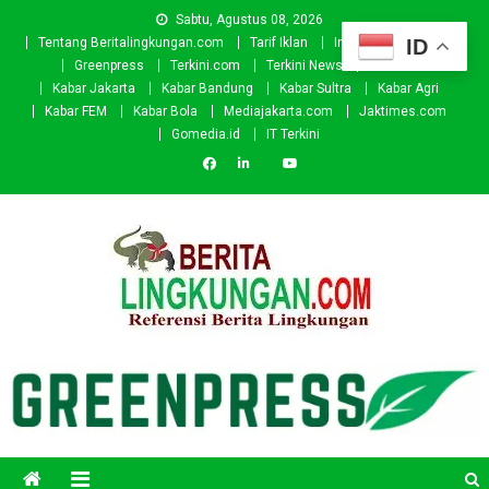
Skip
Sabtu, Agustus 08, 2026
to
ID
Tentang Beritalingkungan.com
Tarif Iklan
Investor
Donasi
content
Greenpress
Terkini.com
Terkini News
Kabar.id
Kabar Jakarta
Kabar Bandung
Kabar Sultra
Kabar Agri
Kabar FEM
Kabar Bola
Mediajakarta.com
Jaktimes.com
Gomedia.id
IT Terkini
Beritalingkungan.com
Situs Berita Lingkungan Indonesia