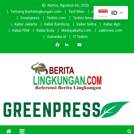
Skip
Kamis, Agustus 06, 2026
to
ID
Tentang Beritalingkungan.com
Tarif Iklan
Investor
Donasi
content
Greenpress
Terkini.com
Terkini News
Kabar.id
Kabar Jakarta
Kabar Bandung
Kabar Sultra
Kabar Agri
Kabar FEM
Kabar Bola
Mediajakarta.com
Jaktimes.com
Gomedia.id
IT Terkini
Beritalingkungan.com
Situs Berita Lingkungan Indonesia