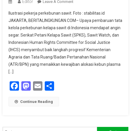
Editor
On
Leave A Comment
Petani
Ilustrasi pekerja perkebunan sawit. Foto : stabilitas.id
Bersuara,
JAKARTA, BERITALINGKUNGAN.COM– Upaya pembaruan tata
Negara
kelola perkebunan kelapa sawit di Indonesia mendapat angin
Merespons:
segar. Serikat Petani Kelapa Sawit (SPKS), Sawit Watch, dan
Audit
Plasma
Indonesian Human Rights Committee for Social Justice
Perkebunan
(IHCS) menyambut baik langkah progresif Kementerian
Dimulai!
Agraria dan Tata Ruang/Badan Pertanahan Nasional
(ATR/BPN) yang menaikkan kewajiban alokasi kebun plasma
[…]
Facebook
Mastodon
Email
Share
Continue Reading
Cari