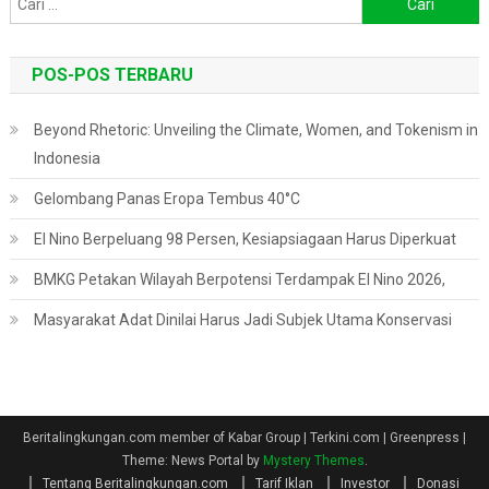
untuk:
POS-POS TERBARU
Beyond Rhetoric: Unveiling the Climate, Women, and Tokenism in
Indonesia
Gelombang Panas Eropa Tembus 40°C
El Nino Berpeluang 98 Persen, Kesiapsiagaan Harus Diperkuat
BMKG Petakan Wilayah Berpotensi Terdampak El Nino 2026,
Masyarakat Adat Dinilai Harus Jadi Subjek Utama Konservasi
Beritalingkungan.com member of Kabar Group | Terkini.com | Greenpress
|
Theme: News Portal by
Mystery Themes
.
Tentang Beritalingkungan.com
Tarif Iklan
Investor
Donasi