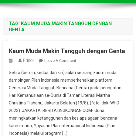
TAG:
KAUM MUDA MAKIN TANGGUH DENGAN
GENTA
Kaum Muda Makin Tangguh dengan Genta
Editor
On
Leave A Comment
Kaum
Sefira (berdiri, kedua dari kiri) salah seorang kaum muda
Muda
dampingan Plan Indonesia memperkenalkan platform
Makin
Generasi Muda Tangguh Bencana (Genta) pada peringatan
Tangguh
Hari Kemanusiaan se-Dunia di Taman Literasi Martha
Dengan
Genta
Christina Tiahahu, Jakarta Selatan (19/8). (foto: dok. WHD
2023) JAKARTA, BERITALINGKUNGAN.COM- Guna
meningkatkan ketangguhan dan kesiapsiagaan bencana
kaum muda, Yayasan Plan International Indonesia (Plan
Indonesia) melalui program […]