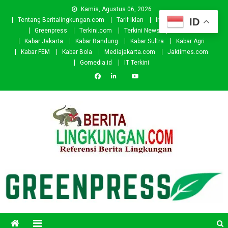
Skip
Kamis, Agustus 06, 2026
to
ID
Tentang Beritalingkungan.com
Tarif Iklan
Investor
Donasi
content
Greenpress
Terkini.com
Terkini News
Kabar.id
Kabar Jakarta
Kabar Bandung
Kabar Sultra
Kabar Agri
Kabar FEM
Kabar Bola
Mediajakarta.com
Jaktimes.com
Gomedia.id
IT Terkini
Beritalingkungan.com
Situs Berita Lingkungan Indonesia