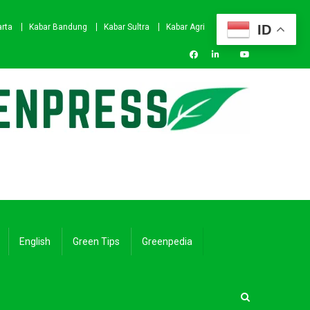
ID
arta
Kabar Bandung
Kabar Sultra
Kabar Agri
English
Green Tips
Greenpedia