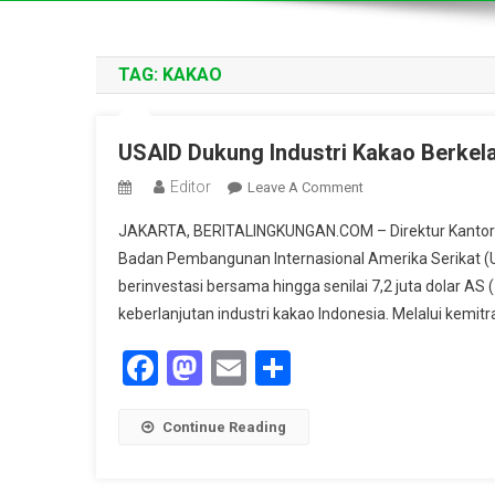
TAG:
KAKAO
USAID Dukung Industri Kakao Berkela
Editor
On
Leave A Comment
USAID
JAKARTA, BERITALINGKUNGAN.COM – Direktur Kantor 
Dukung
Badan Pembangunan Internasional Amerika Serikat (USA
Industri
berinvestasi bersama hingga senilai 7,2 juta dolar AS 
Kakao
keberlanjutan industri kakao Indonesia. Melalui kemi
Berkelanjutan
Dan
Facebook
Mastodon
Email
Share
Tangguh
Iklim
Di
Continue Reading
Indonesia