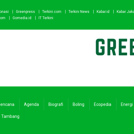
onasi
Greenpress
Terkini.com
Terkini News
Kabar.id
Kabar Jak
com
Gomedia.id
IT Terkini
encana
Agenda
Biografi
Boling
Ecopedia
Energi
Tambang