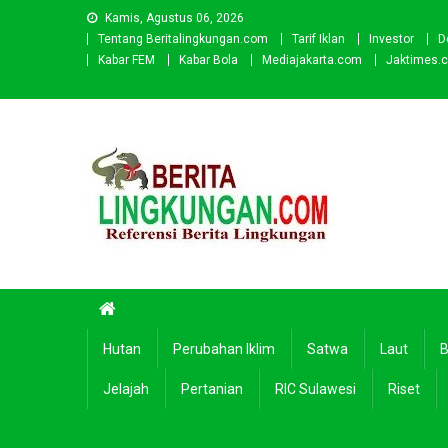
Skip
Kamis, Agustus 06, 2026
to
Tentang Beritalingkungan.com
Tarif Iklan
Investor
D
content
Kabar FEM
Kabar Bola
Mediajakarta.com
Jaktimes.
Beritalingkungan.com
Situs Berita Lingkungan Indonesia
Hutan
Perubahan Iklim
Satwa
Laut
B
Jelajah
Pertanian
RIC Sulawesi
Riset