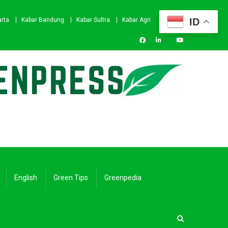
ID
arta
Kabar Bandung
Kabar Sultra
Kabar Agri
English
Green Tips
Greenpedia