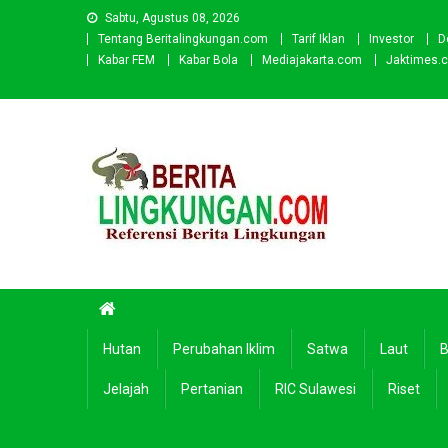
Skip
Sabtu, Agustus 08, 2026
to
Tentang Beritalingkungan.com
Tarif Iklan
Investor
D
content
Kabar FEM
Kabar Bola
Mediajakarta.com
Jaktimes.
Beritalingkungan.com
Situs Berita Lingkungan Indonesia
Hutan
Perubahan Iklim
Satwa
Laut
B
Jelajah
Pertanian
RIC Sulawesi
Riset