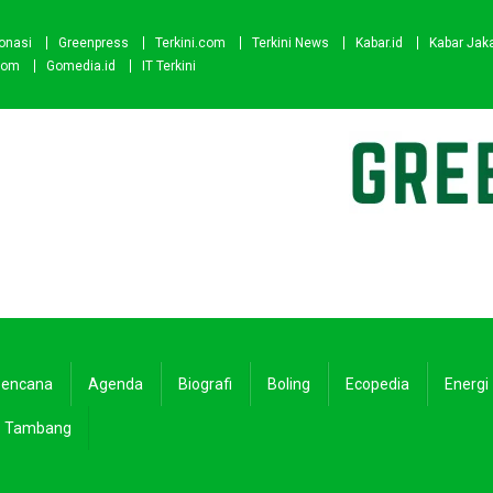
onasi
Greenpress
Terkini.com
Terkini News
Kabar.id
Kabar Jak
com
Gomedia.id
IT Terkini
encana
Agenda
Biografi
Boling
Ecopedia
Energi
Tambang