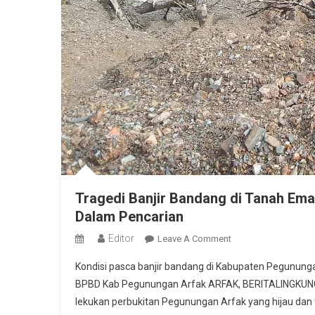
Tragedi Banjir Bandang di Tanah Ema
Dalam Pencarian
Editor
On
Leave A Comment
Tragedi
Kondisi pasca banjir bandang di Kabupaten Pegununga
Banjir
BPBD Kab Pegunungan Arfak ARFAK, BERITALINGKUNGA
Bandang
lekukan perbukitan Pegunungan Arfak yang hijau da
Di