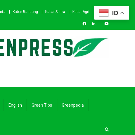
ID
arta
Kabar Bandung
Kabar Sultra
Kabar Agri
English
Green Tips
Greenpedia