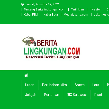
Skip
Jumat, Agustus 07, 2026
to
Tentang Beritalingkungan.com
Tarif Iklan
Investor
D
content
Kabar FEM
Kabar Bola
Mediajakarta.com
Jaktimes.
Beritalingkungan.com
Situs Berita Lingkungan Indonesia
Hutan
Perubahan Iklim
Satwa
Laut
B
Jelajah
Pertanian
RIC Sulawesi
Riset