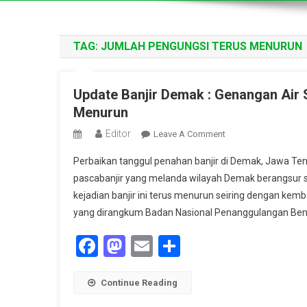
TAG:
JUMLAH PENGUNGSI TERUS MENURUN
Update Banjir Demak : Genangan Air 
Menurun
Editor
On
Leave A Comment
Update
Perbaikan tanggul penahan banjir di Demak, Jawa 
Banjir
pascabanjir yang melanda wilayah Demak berangsur s
Demak
kejadian banjir ini terus menurun seiring dengan ke
:
yang dirangkum Badan Nasional Penanggulangan Bencan
Genangan
Air
Facebook
Mastodon
Email
Share
Sebagian
Surut,
Jumlah
Continue Reading
Pengungsi
Terus