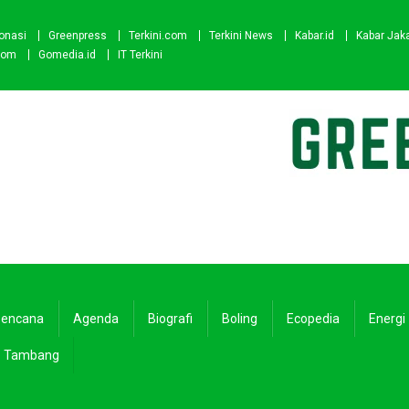
onasi
Greenpress
Terkini.com
Terkini News
Kabar.id
Kabar Jak
com
Gomedia.id
IT Terkini
encana
Agenda
Biografi
Boling
Ecopedia
Energi
Tambang