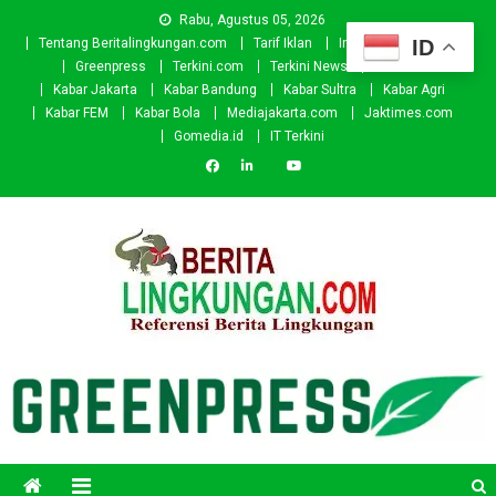
Skip
Rabu, Agustus 05, 2026
to
ID
Tentang Beritalingkungan.com
Tarif Iklan
Investor
Donasi
content
Greenpress
Terkini.com
Terkini News
Kabar.id
Kabar Jakarta
Kabar Bandung
Kabar Sultra
Kabar Agri
Kabar FEM
Kabar Bola
Mediajakarta.com
Jaktimes.com
Gomedia.id
IT Terkini
Beritalingkungan.com
Situs Berita Lingkungan Indonesia