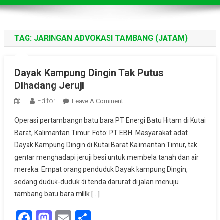
TAG:
JARINGAN ADVOKASI TAMBANG (JATAM)
Dayak Kampung Dingin Tak Putus
Dihadang Jeruji
Editor
On
Leave A Comment
Dayak
Operasi pertambangn batu bara PT Energi Batu Hitam di Kutai
Kampung
Barat, Kalimantan Timur. Foto: PT EBH. Masyarakat adat
Dingin
Dayak Kampung Dingin di Kutai Barat Kalimantan Timur, tak
Tak
gentar menghadapi jeruji besi untuk membela tanah dan air
Putus
Dihadang
mereka. Empat orang penduduk Dayak kampung Dingin,
Jeruji
sedang duduk-duduk di tenda darurat di jalan menuju
tambang batu bara milik […]
Facebook
Mastodon
Email
Share