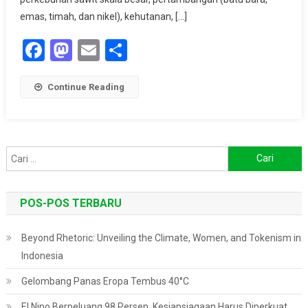
Perusak
emas, timah, dan nikel), kehutanan, […]
Lingkungan
Facebook
Mastodon
Email
Share
Dan
Terindikasi
Korupsi
Continue Reading
Ke
Kejaksaan
Agung
Cari
untuk:
POS-POS TERBARU
Beyond Rhetoric: Unveiling the Climate, Women, and Tokenism in
Indonesia
Gelombang Panas Eropa Tembus 40°C
El Nino Berpeluang 98 Persen, Kesiapsiagaan Harus Diperkuat