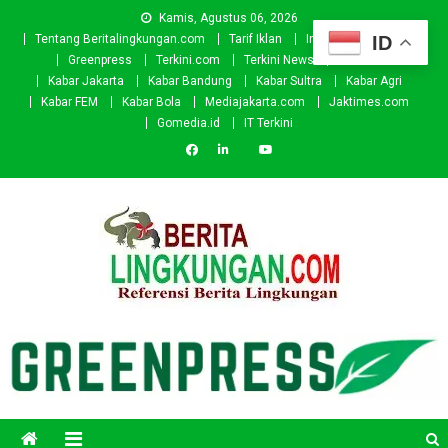
Skip
Kamis, Agustus 06, 2026
to
ID
Tentang Beritalingkungan.com
Tarif Iklan
Investor
Donasi
content
Greenpress
Terkini.com
Terkini News
Kabar.id
Kabar Jakarta
Kabar Bandung
Kabar Sultra
Kabar Agri
Kabar FEM
Kabar Bola
Mediajakarta.com
Jaktimes.com
Gomedia.id
IT Terkini
Beritalingkungan.com
Situs Berita Lingkungan Indonesia