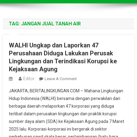
TAG:
JANGAN JUAL TANAH AIR
WALHI Ungkap dan Laporkan 47
Perusahaan Diduga Lakukan Perusak
Lingkungan dan Terindikasi Korupsi ke
Kejaksaan Agung
Editor
On
Leave A Comment
WALHI
JAKARTA, BERITALINGKUNGAN.COM – Wahana Lingkungan
Ungkap
Hidup Indonesia (WALHI) bersama dengan perwakilan dari
Dan
berbagai daerah melaporkan 47 korporasi yang diduga
Laporkan
terlibat dalam perusakan lingkungan dan praktik korupsi
47
Perusahaan
sumber daya alam (SDA) ke Kejaksaan Agung pada 7 Maret
Diduga
2025 lalu. Korporasi-korporasi ini bergerak di sektor
Lakukan
perkebunan sawit skala besar, pertambangan (batu bara,