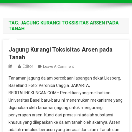
TAG:
JAGUNG KURANGI TOKSISITAS ARSEN PADA
TANAH
Jagung Kurangi Toksisitas Arsen pada
Tanah
Editor
On
Leave A Comment
Jagung
Tanaman jagung dalam percobaan lapangan dekat Liesberg,
Kurangi
Baselland. Foto: Veronica Caggìa. JAKARTA,
Toksisitas
BERITALINGKUNGAN.COM– Penelitian yang melibatkan
Arsen
Universitas Basel baru-baru ini menemukan mekanisme yang
Pada
Tanah
digunakan oleh tanaman jagung untuk mengurangi
penyerapan arsen. Kunci dari proses ini adalah substansi
khusus yang dilepaskan ke dalam tanah oleh akarnya. Arsen
adalah metaloid beracun yang berasal dari alam. Tanah dan