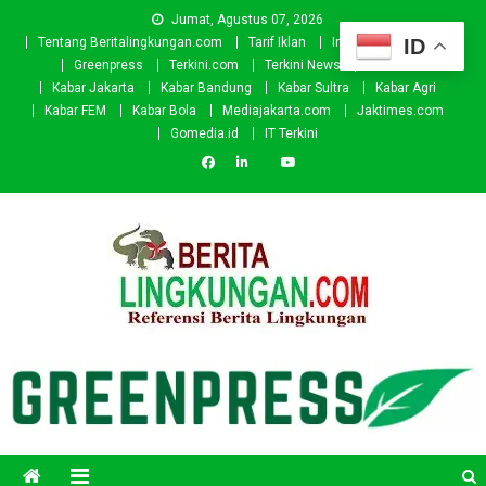
Skip
Jumat, Agustus 07, 2026
to
ID
Tentang Beritalingkungan.com
Tarif Iklan
Investor
Donasi
content
Greenpress
Terkini.com
Terkini News
Kabar.id
Kabar Jakarta
Kabar Bandung
Kabar Sultra
Kabar Agri
Kabar FEM
Kabar Bola
Mediajakarta.com
Jaktimes.com
Gomedia.id
IT Terkini
Beritalingkungan.com
Situs Berita Lingkungan Indonesia