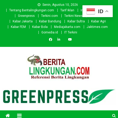
Skip
Senin, Agustus 10, 2026
to
ID
Tentang Beritalingkungan.com
Tarif Iklan
Investor
Donasi
content
Greenpress
Terkini.com
Terkini News
Kabar.id
Kabar Jakarta
Kabar Bandung
Kabar Sultra
Kabar Agri
Kabar FEM
Kabar Bola
Mediajakarta.com
Jaktimes.com
Gomedia.id
IT Terkini
Beritalingkungan.com
Situs Berita Lingkungan Indonesia