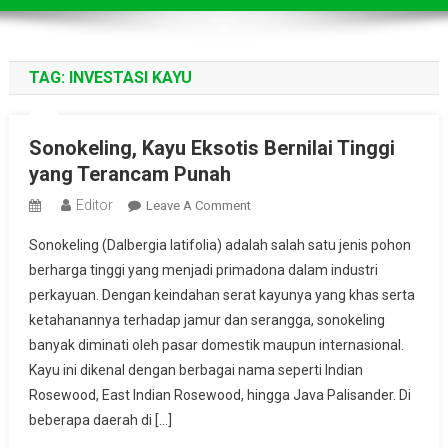
TAG:
INVESTASI KAYU
Sonokeling, Kayu Eksotis Bernilai Tinggi
yang Terancam Punah
Editor
On
Leave A Comment
Sonokeling,
Sonokeling (Dalbergia latifolia) adalah salah satu jenis pohon
Kayu
berharga tinggi yang menjadi primadona dalam industri
Eksotis
perkayuan. Dengan keindahan serat kayunya yang khas serta
Bernilai
ketahanannya terhadap jamur dan serangga, sonokeling
Tinggi
Yang
banyak diminati oleh pasar domestik maupun internasional.
Terancam
Kayu ini dikenal dengan berbagai nama seperti Indian
Punah
Rosewood, East Indian Rosewood, hingga Java Palisander. Di
beberapa daerah di […]