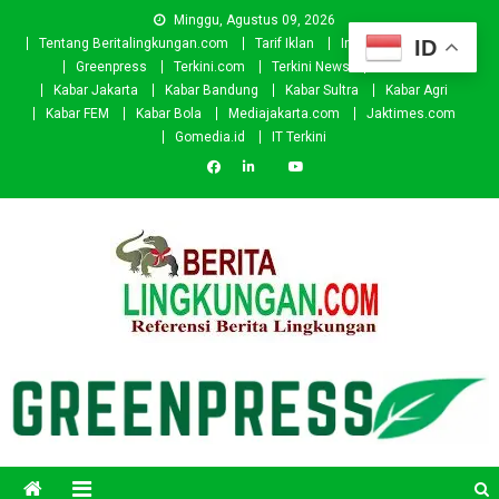
Skip
Minggu, Agustus 09, 2026
to
ID
Tentang Beritalingkungan.com
Tarif Iklan
Investor
Donasi
content
Greenpress
Terkini.com
Terkini News
Kabar.id
Kabar Jakarta
Kabar Bandung
Kabar Sultra
Kabar Agri
Kabar FEM
Kabar Bola
Mediajakarta.com
Jaktimes.com
Gomedia.id
IT Terkini
Beritalingkungan.com
Situs Berita Lingkungan Indonesia