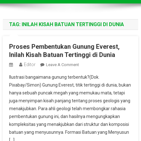
TAG:
INILAH KISAH BATUAN TERTINGGI DI DUNIA
Proses Pembentukan Gunung Everest,
Inilah Kisah Batuan Tertinggi di Dunia
Editor
On
Leave A Comment
Proses
Ilustrasi bangaimana gunung terbentuk?(Dok.
Pembentukan
Pixabay/Simon) Gunung Everest, titik tertinggi di dunia, bukan
Gunung
hanya sebuah puncak megah yang memukau mata, tetapi
Everest,
juga menyimpan kisah panjang tentang proses geologis yang
Inilah
Kisah
menakjubkan. Para ahli geologi telah membongkar rahasia
Batuan
pembentukan gunung ini, dan hasilnya mengungkapkan
Tertinggi
kompleksitas yang menakjubkan dari struktur dan komposisi
Di
batuan yang menyusunnya. Formasi Batuan yang Menyusun
Dunia
[…]