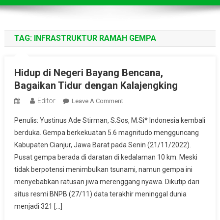
TAG:
INFRASTRUKTUR RAMAH GEMPA
Hidup di Negeri Bayang Bencana,
Bagaikan Tidur dengan Kalajengking
Editor
On
Leave A Comment
Hidup
Penulis: Yustinus Ade Stirman, S.Sos, M.Si* Indonesia kembali
Di
berduka. Gempa berkekuatan 5.6 magnitudo mengguncang
Negeri
Kabupaten Cianjur, Jawa Barat pada Senin (21/11/2022).
Bayang
Pusat gempa berada di daratan di kedalaman 10 km. Meski
Bencana,
Bagaikan
tidak berpotensi menimbulkan tsunami, namun gempa ini
Tidur
menyebabkan ratusan jiwa merenggang nyawa. Dikutip dari
Dengan
situs resmi BNPB (27/11) data terakhir meninggal dunia
Kalajengking
menjadi 321 […]