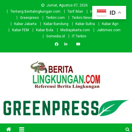
Skip
Jumat, Agustus 07, 2026
to
ID
Tentang Beritalingkungan.com
Tarif Iklan
Investor
Donasi
content
Greenpress
Terkini.com
Terkini News
Kabar.id
Kabar Jakarta
Kabar Bandung
Kabar Sultra
Kabar Agri
Kabar FEM
Kabar Bola
Mediajakarta.com
Jaktimes.com
Gomedia.id
IT Terkini
Beritalingkungan.com
Situs Berita Lingkungan Indonesia