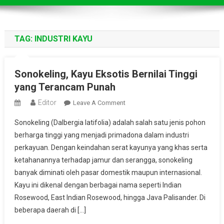
TAG:
INDUSTRI KAYU
Sonokeling, Kayu Eksotis Bernilai Tinggi
yang Terancam Punah
Editor
On
Leave A Comment
Sonokeling,
Sonokeling (Dalbergia latifolia) adalah salah satu jenis pohon
Kayu
berharga tinggi yang menjadi primadona dalam industri
Eksotis
perkayuan. Dengan keindahan serat kayunya yang khas serta
Bernilai
ketahanannya terhadap jamur dan serangga, sonokeling
Tinggi
Yang
banyak diminati oleh pasar domestik maupun internasional.
Terancam
Kayu ini dikenal dengan berbagai nama seperti Indian
Punah
Rosewood, East Indian Rosewood, hingga Java Palisander. Di
beberapa daerah di […]