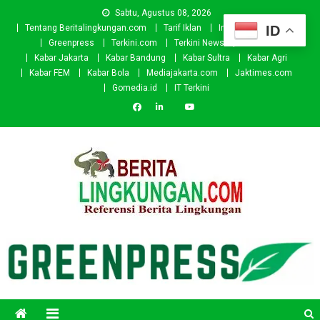
Skip
Sabtu, Agustus 08, 2026
to
ID
Tentang Beritalingkungan.com
Tarif Iklan
Investor
Donasi
content
Greenpress
Terkini.com
Terkini News
Kabar.id
Kabar Jakarta
Kabar Bandung
Kabar Sultra
Kabar Agri
Kabar FEM
Kabar Bola
Mediajakarta.com
Jaktimes.com
Gomedia.id
IT Terkini
Beritalingkungan.com
Situs Berita Lingkungan Indonesia