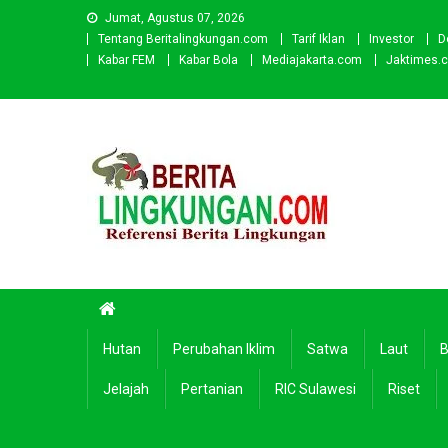
Skip
Jumat, Agustus 07, 2026
to
Tentang Beritalingkungan.com
Tarif Iklan
Investor
D
content
Kabar FEM
Kabar Bola
Mediajakarta.com
Jaktimes.
Beritalingkungan.com
Situs Berita Lingkungan Indonesia
Hutan
Perubahan Iklim
Satwa
Laut
B
Jelajah
Pertanian
RIC Sulawesi
Riset