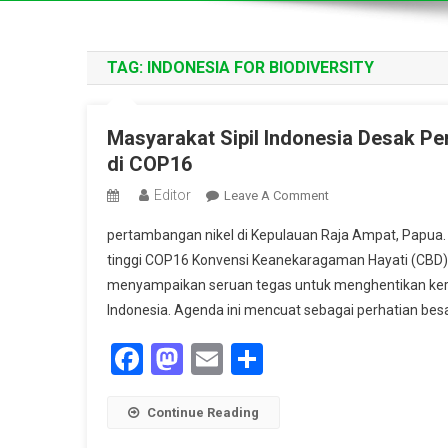
TAG:
INDONESIA FOR BIODIVERSITY
Masyarakat Sipil Indonesia Desak Pe
di COP16
Editor
On
Leave A Comment
Masyarakat
pertambangan nikel di Kepulauan Raja Ampat, Papua
Sipil
tinggi COP16 Konvensi Keanekaragaman Hayati (CBD) di
Indonesia
menyampaikan seruan tegas untuk menghentikan keru
Desak
Indonesia. Agenda ini mencuat sebagai perhatian bes
Perlindungan
Hutan
Facebook
Mastodon
Email
Share
Dari
Ekspansi
Tambang
Continue Reading
Nikel
Di