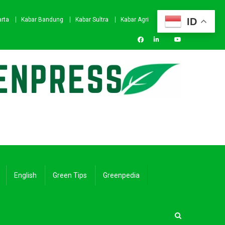
ID
arta
Kabar Bandung
Kabar Sultra
Kabar Agri
English
Green Tips
Greenpedia