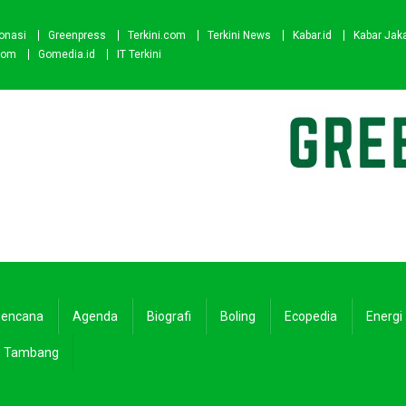
onasi
Greenpress
Terkini.com
Terkini News
Kabar.id
Kabar Jak
com
Gomedia.id
IT Terkini
encana
Agenda
Biografi
Boling
Ecopedia
Energi
Tambang