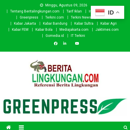
Skip
Minggu, Agustus 09, 2026
to
ID
Tentang Beritalingkungan.com
Tarif Iklan
Investor
Donasi
content
Greenpress
Terkini.com
Terkini News
Kabar.id
Kabar Jakarta
Kabar Bandung
Kabar Sultra
Kabar Agri
Kabar FEM
Kabar Bola
Mediajakarta.com
Jaktimes.com
Gomedia.id
IT Terkini
Beritalingkungan.com
Situs Berita Lingkungan Indonesia