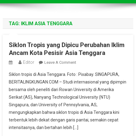
TAG:
IKLIM ASIA TENGGARA
Siklon Tropis yang Dipicu Perubahan Iklim
Ancam Kota Pesisir Asia Tenggara
Editor
On
Leave A Comment
Siklon
Siklon tropis di Asia Tenggara. Foto : Pixabay. SINGAPURA,
Tropis
BERITALINGKUNGAN.COM – Studi internasional yang dipimpin
Yang
bersama oleh peneliti dari Rowan University di Amerika
Dipicu
Serikat (AS), Nanyang Technological University (NTU)
Perubahan
Iklim
Singapura, dan University of Pennsylvania, AS,
Ancam
mengungkapkan bahwa siklon tropis di Asia Tenggara kini
Kota
terbentuk lebih dekat dengan garis pantai, semakin cepat
Pesisir
intensitasnya, dan bertahan lebih […]
Asia