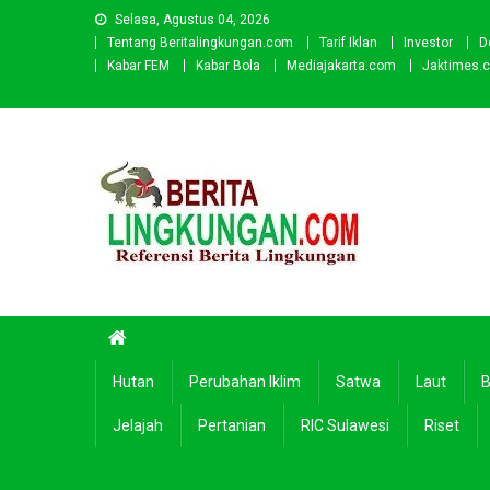
Skip
Selasa, Agustus 04, 2026
to
Tentang Beritalingkungan.com
Tarif Iklan
Investor
D
content
Kabar FEM
Kabar Bola
Mediajakarta.com
Jaktimes.
Beritalingkungan.com
Situs Berita Lingkungan Indonesia
Hutan
Perubahan Iklim
Satwa
Laut
B
Jelajah
Pertanian
RIC Sulawesi
Riset