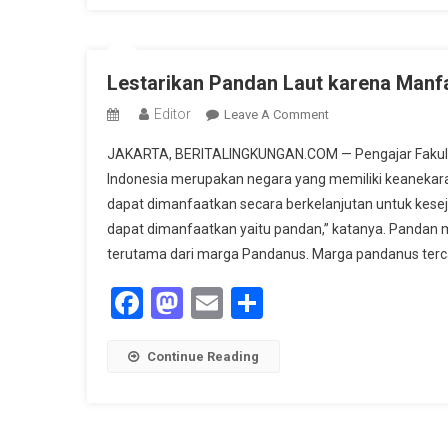
Lestarikan Pandan Laut karena Manf
Editor
On
Leave A Comment
Lestarikan
JAKARTA, BERITALINGKUNGAN.COM — Pengajar Fakulta
Pandan
Indonesia merupakan negara yang memiliki keanekara
Laut
dapat dimanfaatkan secara berkelanjutan untuk kesej
Karena
dapat dimanfaatkan yaitu pandan,” katanya. Panda
Manfaatnya
Besar
terutama dari marga Pandanus. Marga pandanus terca
Bagi
Facebook
Mastodon
Email
Share
Kehidupan
Continue Reading