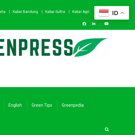
ID
arta
Kabar Bandung
Kabar Sultra
Kabar Agri
English
Green Tips
Greenpedia