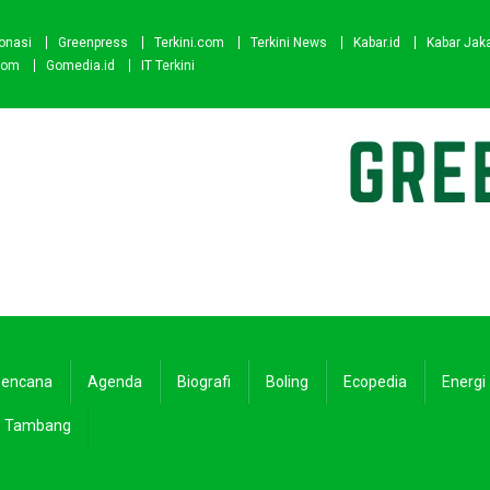
onasi
Greenpress
Terkini.com
Terkini News
Kabar.id
Kabar Jak
com
Gomedia.id
IT Terkini
encana
Agenda
Biografi
Boling
Ecopedia
Energi
Tambang