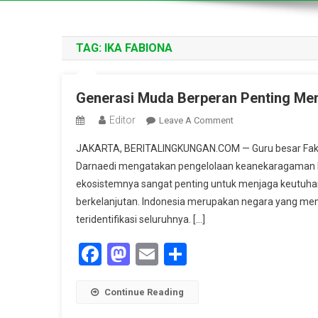
TAG:
IKA FABIONA
Generasi Muda Berperan Penting Me
Editor
On
Leave A Comment
Generasi
JAKARTA, BERITALINGKUNGAN.COM — Guru besar Fakulta
Muda
Darnaedi mengatakan pengelolaan keanekaragaman ha
Berperan
ekosistemnya sangat penting untuk menjaga keutuh
Penting
berkelanjutan. Indonesia merupakan negara yang mem
Menjaga
Keanekaragaman
teridentifikasi seluruhnya. […]
Hayati
Facebook
Mastodon
Email
Share
Continue Reading