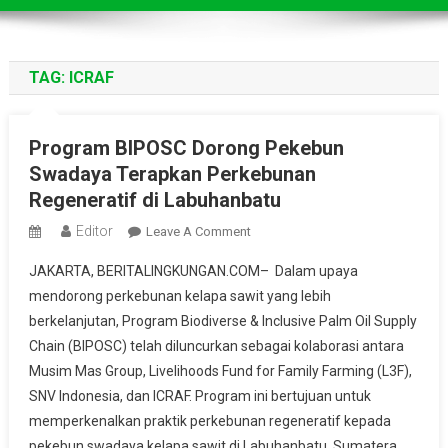
TAG:
ICRAF
Program BIPOSC Dorong Pekebun
Swadaya Terapkan Perkebunan
Regeneratif di Labuhanbatu
Editor
On
Leave A Comment
Program
JAKARTA, BERITALINGKUNGAN.COM– Dalam upaya
BIPOSC
mendorong perkebunan kelapa sawit yang lebih
Dorong
berkelanjutan, Program Biodiverse & Inclusive Palm Oil Supply
Pekebun
Chain (BIPOSC) telah diluncurkan sebagai kolaborasi antara
Swadaya
Terapkan
Musim Mas Group, Livelihoods Fund for Family Farming (L3F),
Perkebunan
SNV Indonesia, dan ICRAF. Program ini bertujuan untuk
Regeneratif
memperkenalkan praktik perkebunan regeneratif kepada
Di
pekebun swadaya kelapa sawit di Labuhanbatu, Sumatera