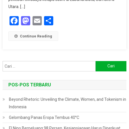
Labuhanbatu
Utara. […]
Facebook
Mastodon
Email
Share
Continue Reading
Cari
untuk:
POS-POS TERBARU
Beyond Rhetoric: Unveiling the Climate, Women, and Tokenism in
Indonesia
Gelombang Panas Eropa Tembus 40°C
El Nino Berpeluang 98 Persen, Kesiapsiagaan Harus Diperkuat