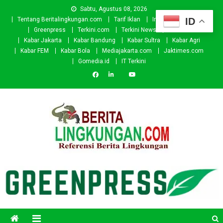
Skip
Sabtu, Agustus 08, 2026
to
ID
Tentang Beritalingkungan.com
Tarif Iklan
Investor
Donasi
content
Greenpress
Terkini.com
Terkini News
Kabar.id
Kabar Jakarta
Kabar Bandung
Kabar Sultra
Kabar Agri
Kabar FEM
Kabar Bola
Mediajakarta.com
Jaktimes.com
Gomedia.id
IT Terkini
Beritalingkungan.com
Situs Berita Lingkungan Indonesia