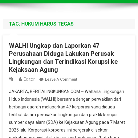
TAG:
HUKUM HARUS TEGAS
WALHI Ungkap dan Laporkan 47
Perusahaan Diduga Lakukan Perusak
Lingkungan dan Terindikasi Korupsi ke
Kejaksaan Agung
Editor
On
Leave A Comment
WALHI
JAKARTA, BERITALINGKUNGAN.COM – Wahana Lingkungan
Ungkap
Hidup Indonesia (WALHI) bersama dengan perwakilan dari
Dan
berbagai daerah melaporkan 47 korporasi yang diduga
Laporkan
terlibat dalam perusakan lingkungan dan praktik korupsi
47
Perusahaan
sumber daya alam (SDA) ke Kejaksaan Agung pada 7 Maret
Diduga
2025 lalu. Korporasi-korporasi ini bergerak di sektor
Lakukan
perkebunan sawit skala besar, pertambangan (batu bara,