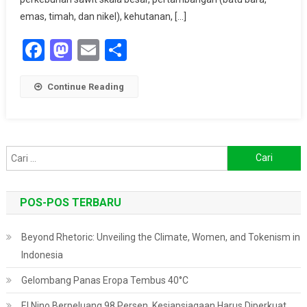
Perusak
emas, timah, dan nikel), kehutanan, […]
Lingkungan
Facebook
Mastodon
Email
Share
Dan
Terindikasi
Korupsi
Continue Reading
Ke
Kejaksaan
Agung
Cari
untuk:
POS-POS TERBARU
Beyond Rhetoric: Unveiling the Climate, Women, and Tokenism in
Indonesia
Gelombang Panas Eropa Tembus 40°C
El Nino Berpeluang 98 Persen, Kesiapsiagaan Harus Diperkuat