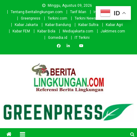
Skip
Minggu, Agustus 09, 2026
to
ID
Tentang Beritalingkungan.com
Tarif Iklan
Investor
Donasi
content
Greenpress
Terkini.com
Terkini News
Kabar.id
Kabar Jakarta
Kabar Bandung
Kabar Sultra
Kabar Agri
Kabar FEM
Kabar Bola
Mediajakarta.com
Jaktimes.com
Gomedia.id
IT Terkini
Beritalingkungan.com
Situs Berita Lingkungan Indonesia