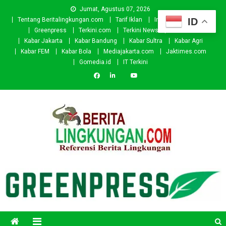
Skip
Jumat, Agustus 07, 2026
to
ID
Tentang Beritalingkungan.com
Tarif Iklan
Investor
Donasi
content
Greenpress
Terkini.com
Terkini News
Kabar.id
Kabar Jakarta
Kabar Bandung
Kabar Sultra
Kabar Agri
Kabar FEM
Kabar Bola
Mediajakarta.com
Jaktimes.com
Gomedia.id
IT Terkini
Beritalingkungan.com
Situs Berita Lingkungan Indonesia