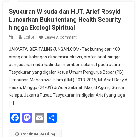
Syukuran Wisuda dan HUT, Arief Rosyid
Luncurkan Buku tentang Health Security
hingga Ekologi Spiritual
Editor
On
Leave A Comment
Syukuran
JAKARTA, BERITALINGKUNGAN.COM- Tak kurang dari 400
Wisuda
orang dari kalangan akademisi, aktivis, profesional, hingga
Dan
pengusaha muda hadir dan memberi selamat pada acara
HUT,
Tasyakuran yang digelar Ketua Umum Pengurus Besar (PB)
Arief
Rosyid
Himpunan Mahasiswa Islam (HMI) 2013-2015, M. Arief Rosyid
Luncurkan
Hasan, Minggu (24/09) di Aula Sakinah Masjid Agung Sunda
Buku
Kelapa, Jakarta Pusat. Tasyakuran ini digelar Arief yang juga
Tentang
[…]
Health
Facebook
Mastodon
Email
Share
Security
Hingga
Ekologi
Continue Reading
Spiritual