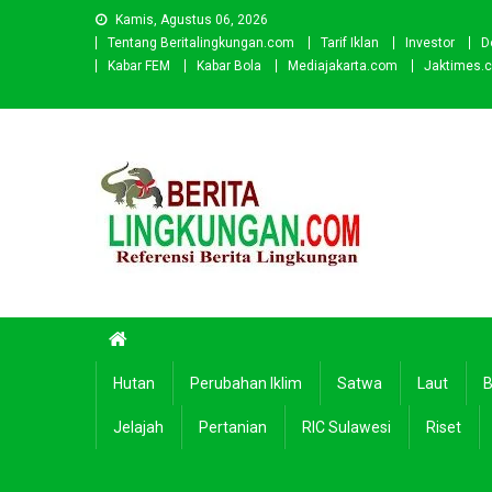
Skip
Kamis, Agustus 06, 2026
to
Tentang Beritalingkungan.com
Tarif Iklan
Investor
D
content
Kabar FEM
Kabar Bola
Mediajakarta.com
Jaktimes.
Beritalingkungan.com
Situs Berita Lingkungan Indonesia
Hutan
Perubahan Iklim
Satwa
Laut
B
Jelajah
Pertanian
RIC Sulawesi
Riset