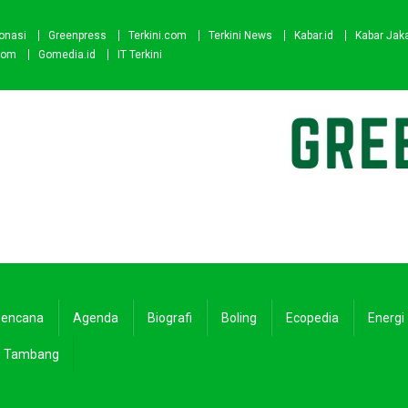
onasi
Greenpress
Terkini.com
Terkini News
Kabar.id
Kabar Jak
com
Gomedia.id
IT Terkini
encana
Agenda
Biografi
Boling
Ecopedia
Energi
Tambang