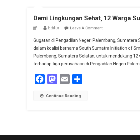
Demi Lingkungan Sehat, 12 Warga S
Editor
On
Leave A Comment
Demi
Gugatan di Pengadilan Negeri Palembang, Sumatera S
Lingkungan
dalam koalisi bernama South Sumatra Initiation of Sm
Sehat,
Palembang, Sumatera Selatan, untuk mendukung 12 w
12
terhadap tiga perusahaan di Pengadilan Negeri Palemb
Warga
Sumsel
Facebook
Mastodon
Email
Share
Gugat
Tiga
Perusahaan
Continue Reading
Pembakar
Lahan