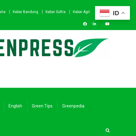
ID
arta
Kabar Bandung
Kabar Sultra
Kabar Agri
English
Green Tips
Greenpedia