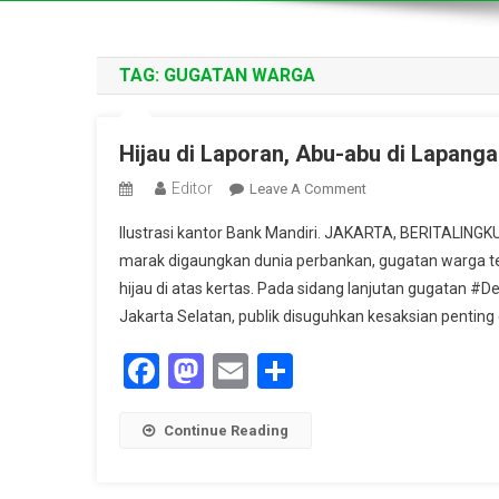
TAG:
GUGATAN WARGA
Hijau di Laporan, Abu-abu di Lapang
Editor
On
Leave A Comment
Hijau
Ilustrasi kantor Bank Mandiri. JAKARTA, BERITALIN
Di
marak digaungkan dunia perbankan, gugatan warga t
Laporan,
hijau di atas kertas. Pada sidang lanjutan gugatan #De
Abu-
Jakarta Selatan, publik disuguhkan kesaksian penting da
Abu
Di
Facebook
Mastodon
Email
Share
Lapangan:
Warga
Gugat
Continue Reading
Bank
Mandiri