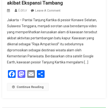
akibat Ekspansi Tambang
Editor
On
Leave A Comment
Pantai
Jakarta – Pantai Tanjung Kartika di pesisir Konawe Selatan,
Tanjung
Sulawesi Tenggara, menjadi sorotan usai beredarnya video
Kartika
yang memperlihatkan kerusakan alam di kawasan tersebut
Terancam
akibat aktivitas pertambangan batu kapur. Kawasan yang
Hilang
Akibat
dikenal sebagai “Raja Ampat kecil” itu sebelumnya
Ekspansi
dipromosikan sebagai destinasi wisata alam oleh
Tambang
Kementerian Pariwisata. Berdasarkan citra satelit Google
Earth, kawasan pesisir Tanjung Kartika mengalami […]
Facebook
Mastodon
Email
Share
Continue Reading