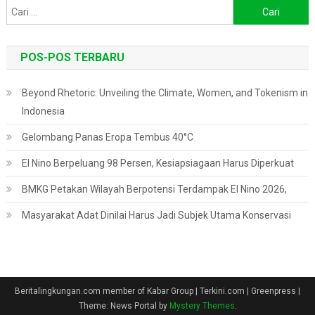
Cari
untuk:
POS-POS TERBARU
Beyond Rhetoric: Unveiling the Climate, Women, and Tokenism in
Indonesia
Gelombang Panas Eropa Tembus 40°C
El Nino Berpeluang 98 Persen, Kesiapsiagaan Harus Diperkuat
BMKG Petakan Wilayah Berpotensi Terdampak El Nino 2026,
Masyarakat Adat Dinilai Harus Jadi Subjek Utama Konservasi
Beritalingkungan.com member of Kabar Group | Terkini.com | Greenpress
|
Theme: News Portal by
Mystery Themes
.