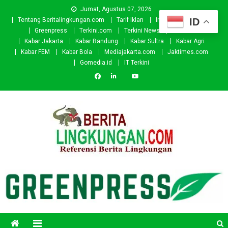
Skip
Jumat, Agustus 07, 2026
to
ID
Tentang Beritalingkungan.com
Tarif Iklan
Investor
Donasi
content
Greenpress
Terkini.com
Terkini News
Kabar.id
Kabar Jakarta
Kabar Bandung
Kabar Sultra
Kabar Agri
Kabar FEM
Kabar Bola
Mediajakarta.com
Jaktimes.com
Gomedia.id
IT Terkini
Beritalingkungan.com
Situs Berita Lingkungan Indonesia