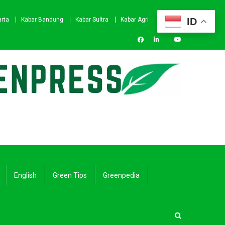
ID
arta
Kabar Bandung
Kabar Sultra
Kabar Agri
English
Green Tips
Greenpedia