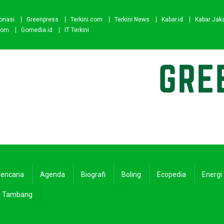
onasi
Greenpress
Terkini.com
Terkini News
Kabar.id
Kabar Jak
com
Gomedia.id
IT Terkini
encana
Agenda
Biografi
Boling
Ecopedia
Energi
Tambang