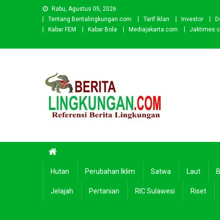
Skip
Rabu, Agustus 05, 2026
to
Tentang Beritalingkungan.com
Tarif Iklan
Investor
D
content
Kabar FEM
Kabar Bola
Mediajakarta.com
Jaktimes.
Beritalingkungan.com
Situs Berita Lingkungan Indonesia
Hutan
Perubahan Iklim
Satwa
Laut
B
Jelajah
Pertanian
RIC Sulawesi
Riset