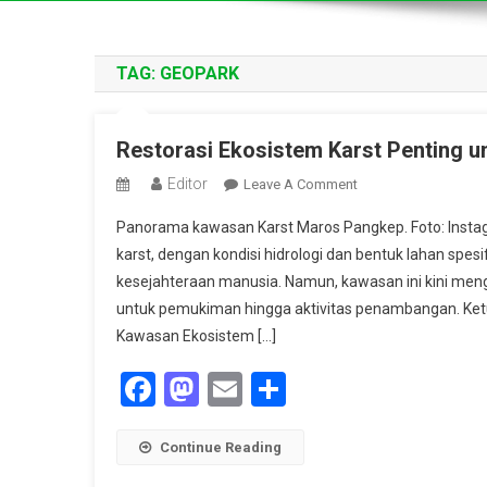
TAG:
GEOPARK
Restorasi Ekosistem Karst Penting u
Editor
On
Leave A Comment
Restorasi
Panorama kawasan Karst Maros Pangkep. Foto: Ins
Ekosistem
karst, dengan kondisi hidrologi dan bentuk lahan spes
Karst
kesejahteraan manusia. Namun, kawasan ini kini meng
Penting
untuk pemukiman hingga aktivitas penambangan. Ketua
Untuk
Keberlanjutan
Kawasan Ekosistem […]
Lingkungan
Facebook
Mastodon
Email
Share
Continue Reading