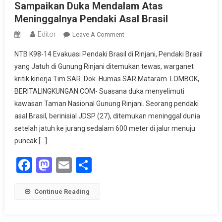
Sampaikan Duka Mendalam Atas
Meninggalnya Pendaki Asal Brasil
Editor
On
Leave A Comment
Tragedi
NTB K98-14 Evakuasi Pendaki Brasil di Rinjani, Pendaki Brasil
Di
yang Jatuh di Gunung Rinjani ditemukan tewas, warganet
Puncak
kritik kinerja Tim SAR. Dok. Humas SAR Mataram. LOMBOK,
Rinjani,
BERITALINGKUNGAN.COM- Suasana duka menyelimuti
Kemenhut
Sampaikan
kawasan Taman Nasional Gunung Rinjani. Seorang pendaki
Duka
asal Brasil, berinisial JDSP (27), ditemukan meninggal dunia
Mendalam
setelah jatuh ke jurang sedalam 600 meter di jalur menuju
Atas
puncak […]
Meninggalnya
Facebook
Mastodon
Email
Share
Pendaki
Asal
Brasil
Continue Reading