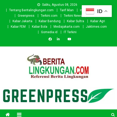
Skip
Sabtu, Agustus 08, 2026
to
ID
Tentang Beritalingkungan.com
Tarif Iklan
Investor
Donasi
content
Greenpress
Terkini.com
Terkini News
Kabar.id
Kabar Jakarta
Kabar Bandung
Kabar Sultra
Kabar Agri
Kabar FEM
Kabar Bola
Mediajakarta.com
Jaktimes.com
Gomedia.id
IT Terkini
Beritalingkungan.com
Situs Berita Lingkungan Indonesia