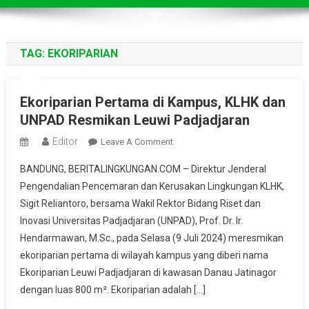
TAG:
EKORIPARIAN
Ekoriparian Pertama di Kampus, KLHK dan
UNPAD Resmikan Leuwi Padjadjaran
Editor
On
Leave A Comment
Ekoriparian
BANDUNG, BERITALINGKUNGAN.COM – Direktur Jenderal
Pertama
Pengendalian Pencemaran dan Kerusakan Lingkungan KLHK,
Di
Sigit Reliantoro, bersama Wakil Rektor Bidang Riset dan
Kampus,
Inovasi Universitas Padjadjaran (UNPAD), Prof. Dr. Ir.
KLHK
Dan
Hendarmawan, M.Sc., pada Selasa (9 Juli 2024) meresmikan
UNPAD
ekoriparian pertama di wilayah kampus yang diberi nama
Resmikan
Ekoriparian Leuwi Padjadjaran di kawasan Danau Jatinagor
Leuwi
dengan luas 800 m². Ekoriparian adalah […]
Padjadjaran