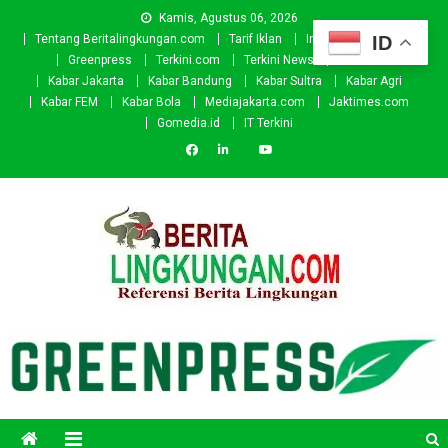
Skip
Kamis, Agustus 06, 2026
to
ID
Tentang Beritalingkungan.com
Tarif Iklan
Investor
Donasi
content
Greenpress
Terkini.com
Terkini News
Kabar.id
Kabar Jakarta
Kabar Bandung
Kabar Sultra
Kabar Agri
Kabar FEM
Kabar Bola
Mediajakarta.com
Jaktimes.com
Gomedia.id
IT Terkini
Beritalingkungan.com
Situs Berita Lingkungan Indonesia