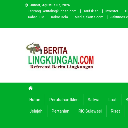
Skip
Jumat, Agustus 07, 2026
to
Tentang Beritalingkungan.com
Tarif Iklan
Investor
D
content
Kabar FEM
Kabar Bola
Mediajakarta.com
Jaktimes.
Beritalingkungan.com
Situs Berita Lingkungan Indonesia
Hutan
Perubahan Iklim
Satwa
Laut
B
Jelajah
Pertanian
RIC Sulawesi
Riset