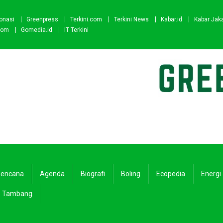
onasi
Greenpress
Terkini.com
Terkini News
Kabar.id
Kabar Jak
com
Gomedia.id
IT Terkini
encana
Agenda
Biografi
Boling
Ecopedia
Energi
Tambang