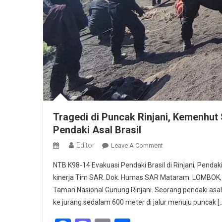
Tragedi di Puncak Rinjani, Kemenhu
Pendaki Asal Brasil
Editor
On
Leave A Comment
Tragedi
NTB K98-14 Evakuasi Pendaki Brasil di Rinjani, Pendak
Di
kinerja Tim SAR. Dok. Humas SAR Mataram. LOMBOK
Puncak
Taman Nasional Gunung Rinjani. Seorang pendaki asal B
Rinjani,
ke jurang sedalam 600 meter di jalur menuju puncak [
Kemenhut
Sampaikan