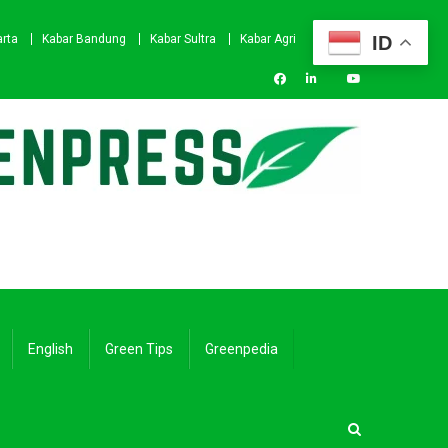
ID
arta
Kabar Bandung
Kabar Sultra
Kabar Agri
English
Green Tips
Greenpedia