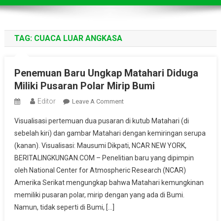
TAG:
CUACA LUAR ANGKASA
Penemuan Baru Ungkap Matahari Diduga
Miliki Pusaran Polar Mirip Bumi
Editor
On
Leave A Comment
Penemuan
Visualisasi pertemuan dua pusaran di kutub Matahari (di
Baru
sebelah kiri) dan gambar Matahari dengan kemiringan serupa
Ungkap
(kanan). Visualisasi: Mausumi Dikpati, NCAR NEW YORK,
Matahari
BERITALINGKUNGAN.COM – Penelitian baru yang dipimpin
Diduga
Miliki
oleh National Center for Atmospheric Research (NCAR)
Pusaran
Amerika Serikat mengungkap bahwa Matahari kemungkinan
Polar
memiliki pusaran polar, mirip dengan yang ada di Bumi.
Mirip
Namun, tidak seperti di Bumi, […]
Bumi