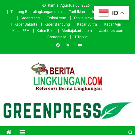
Skip
Kamis, Agustus 06, 2026
to
ID
Tentang Beritalingkungan.com
Tarif Iklan
Investor
Donasi
content
Greenpress
Terkini.com
Terkini News
Kabar.id
Kabar Jakarta
Kabar Bandung
Kabar Sultra
Kabar Agri
Kabar FEM
Kabar Bola
Mediajakarta.com
Jaktimes.com
Gomedia.id
IT Terkini
Beritalingkungan.com
Situs Berita Lingkungan Indonesia