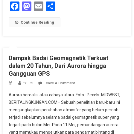
Facebook
Mastodon
Email
Share
Continue Reading
Dampak Badai Geomagnetik Terkuat
dalam 20 Tahun, Dari Aurora hingga
Gangguan GPS
Editor
On
Leave A Comment
Dampak
Aurora borealis, atau cahaya utara. Foto : Pexels. MIDWEST,
Badai
BERITALINGKUNGAN.COM– Sebuah penelitian baru-baru ini
Geomagnetik
mengungkapkan perubahan atmosfer yang belum pernah
Terkuat
terjadi sebelumnya selama badai geomagnetik super yang
Dalam
20
terjadi pada bulan Mei. Pada 11 Mei, pemandangan aurora
Tahun,
yang memukau mengejutkan para pengamat bintang di