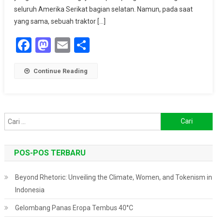
Dari
seluruh Amerika Serikat bagian selatan. Namun, pada saat
Aurora
yang sama, sebuah traktor […]
Hingga
Facebook
Mastodon
Email
Share
Gangguan
GPS
Continue Reading
Cari
untuk:
POS-POS TERBARU
Beyond Rhetoric: Unveiling the Climate, Women, and Tokenism in
Indonesia
Gelombang Panas Eropa Tembus 40°C