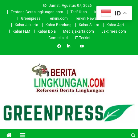
Skip
Jumat, Agustus 07, 2026
to
ID
Tentang Beritalingkungan.com
Tarif Iklan
Investor
Donasi
content
Greenpress
Terkini.com
Terkini News
Kabar.id
Kabar Jakarta
Kabar Bandung
Kabar Sultra
Kabar Agri
Kabar FEM
Kabar Bola
Mediajakarta.com
Jaktimes.com
Gomedia.id
IT Terkini
Beritalingkungan.com
Situs Berita Lingkungan Indonesia