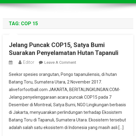
TAG:
COP 15
Jelang Puncak COP15, Satya Bumi
Suarakan Penyelamatan Hutan Tapanuli
Editor
On
Leave A Comment
Jelang
Seekor spesies orangutan, Pongo tapanuliensis, di hutan
Puncak
Batang Toru, Sumatera Utara, 2 November 2017.
COP15,
aliveforfootball.com JAKARTA, BERITALINGKUNGAN.COM-
Satya
Jelang penyelenggaraan acara puncak COP15 pada 7
Bumi
Suarakan
Desember di Montreal, Satya Bumi, NGO Lingkungan berbasis
Penyelamatan
di Jakarta, menyuarakan perlindungan terhadap Ekosistem
Hutan
Batang Toru di Tapanuli, Sumatera Utara. Ekosistem tersebut
Tapanuli
adalah salah satu ekosistem di Indonesia yang masih asli […]