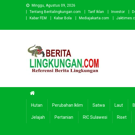
Skip
Minggu, Agustus 09, 2026
to
Tentang Beritalingkungan.com
Tarif Iklan
Investor
D
content
Kabar FEM
Kabar Bola
Mediajakarta.com
Jaktimes.
Beritalingkungan.com
Situs Berita Lingkungan Indonesia
Hutan
Perubahan Iklim
Satwa
Laut
B
Jelajah
Pertanian
RIC Sulawesi
Riset