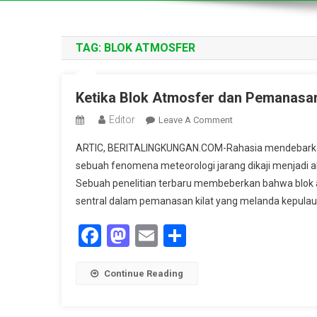
TAG:
BLOK ATMOSFER
Ketika Blok Atmosfer dan Pemanasa
Editor
On
Leave A Comment
Ketika
ARTIC, BERITALINGKUNGAN.COM-Rahasia mendebarkan
Blok
sebuah fenomena meteorologi jarang dikaji menjadi 
Atmosfer
Sebuah penelitian terbaru membeberkan bahwa blok a
Dan
sentral dalam pemanasan kilat yang melanda kepulau
Pemanasan
Bergabung,
Facebook
Mastodon
Email
Share
Bencana
Alam
Menanti
Continue Reading
Svalbard