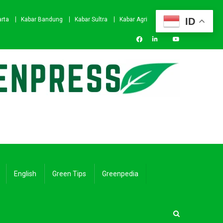
ID
arta
Kabar Bandung
Kabar Sultra
Kabar Agri
English
Green Tips
Greenpedia