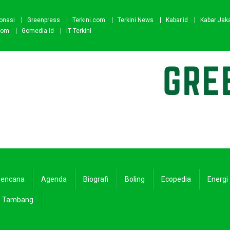
onasi
Greenpress
Terkini.com
Terkini News
Kabar.id
Kabar Jak
com
Gomedia.id
IT Terkini
encana
Agenda
Biografi
Boling
Ecopedia
Energi
Tambang