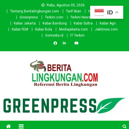
Skip
Rabu, Agustus 05, 2026
to
ID
Tentang Beritalingkungan.com
Tarif Iklan
Investor
Donasi
content
Greenpress
Terkini.com
Terkini News
Kabar.id
Kabar Jakarta
Kabar Bandung
Kabar Sultra
Kabar Agri
Kabar FEM
Kabar Bola
Mediajakarta.com
Jaktimes.com
Gomedia.id
IT Terkini
Beritalingkungan.com
Situs Berita Lingkungan Indonesia