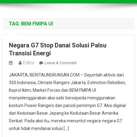
TAG:
BEM FMIPA UI
Negara G7 Stop Danai Solusi Palsu
Transisi Energi
Editor
On
Leave A Comment
Negara
JAKARTA, BERITALINGKUNGAN.COM – Sejumlah aktivis dari
G7
350 Indonesia, Climate Rangers Jakarta, Extinction Rebellion,
Stop
Koprol Iklim, Market Forces dan BEM FMIPA UI
Danai
menyelenggarakan aksi satir bersepeda menggunakan
Solusi
Palsu
kostum Power Rangers dan parodi pemimpin G7. Aksi digelar
Transisi
dari Kedutaan Besar Jepang ke Kedutaan Besar Amerika
Energi
Serikat. Pada aksi itu, mereka menuntut negara-negara G7
untuk tidak mendanai solusi […]