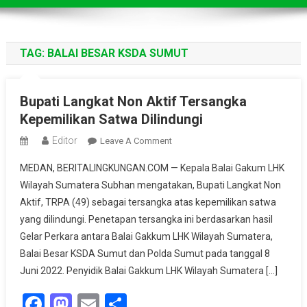
TAG:
BALAI BESAR KSDA SUMUT
Bupati Langkat Non Aktif Tersangka
Kepemilikan Satwa Dilindungi
Editor
On
Leave A Comment
Bupati
MEDAN, BERITALINGKUNGAN.COM — Kepala Balai Gakum LHK
Langkat
Wilayah Sumatera Subhan mengatakan, Bupati Langkat Non
Non
Aktif, TRPA (49) sebagai tersangka atas kepemilikan satwa
Aktif
yang dilindungi. Penetapan tersangka ini berdasarkan hasil
Tersangka
Kepemilikan
Gelar Perkara antara Balai Gakkum LHK Wilayah Sumatera,
Satwa
Balai Besar KSDA Sumut dan Polda Sumut pada tanggal 8
Dilindungi
Juni 2022. Penyidik Balai Gakkum LHK Wilayah Sumatera […]
Facebook
Mastodon
Email
Share