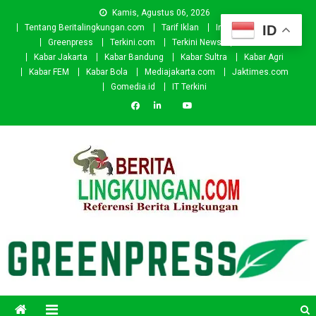
Skip
Kamis, Agustus 06, 2026
to
ID
Tentang Beritalingkungan.com
Tarif Iklan
Investor
Donasi
content
Greenpress
Terkini.com
Terkini News
Kabar.id
Kabar Jakarta
Kabar Bandung
Kabar Sultra
Kabar Agri
Kabar FEM
Kabar Bola
Mediajakarta.com
Jaktimes.com
Gomedia.id
IT Terkini
Beritalingkungan.com
Situs Berita Lingkungan Indonesia