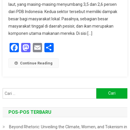
laut, yang masing-masing menyumbang 3,5 dan 2,6 persen
Nelayan,
ASPPUK
dari PDB Indonesia. Kedua sektor tersebut memiliki dampak
Dorong
besar bagi masyarakat lokal. Pasalnya, sebagian besar
Aksi
masyarakat tinggal di daerah pesisir, dan ikan merupakan
Kolaborasi
komponen utama makanan mereka. Di sisi […]
Multipihak
Facebook
Mastodon
Email
Share
Continue Reading
Cari
untuk:
POS-POS TERBARU
Beyond Rhetoric: Unveiling the Climate, Women, and Tokenism in