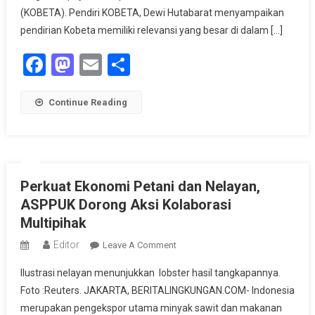
Lokal
(KOBETA). Pendiri KOBETA, Dewi Hutabarat menyampaikan
pendirian Kobeta memiliki relevansi yang besar di dalam […]
Facebook
Mastodon
Email
Share
Continue Reading
Perkuat Ekonomi Petani dan Nelayan,
ASPPUK Dorong Aksi Kolaborasi
Multipihak
Editor
On
Leave A Comment
Perkuat
Ilustrasi nelayan menunjukkan lobster hasil tangkapannya.
Ekonomi
Foto :Reuters. JAKARTA, BERITALINGKUNGAN.COM- Indonesia
Petani
merupakan pengekspor utama minyak sawit dan makanan
Dan