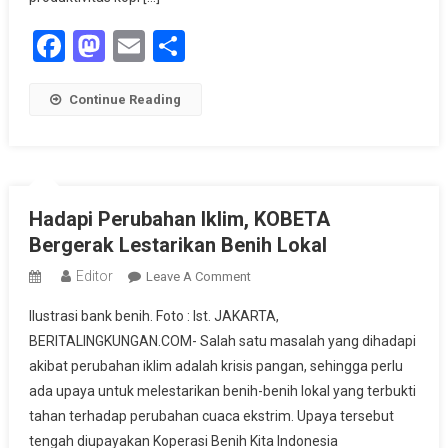
Facebook
Mastodon
Email
Share
Continue Reading
Hadapi Perubahan Iklim, KOBETA
Bergerak Lestarikan Benih Lokal
Editor
On
Leave A Comment
Hadapi
Ilustrasi bank benih. Foto : Ist. JAKARTA,
Perubahan
BERITALINGKUNGAN.COM- Salah satu masalah yang dihadapi
Iklim,
akibat perubahan iklim adalah krisis pangan, sehingga perlu
KOBETA
ada upaya untuk melestarikan benih-benih lokal yang terbukti
Bergerak
Lestarikan
tahan terhadap perubahan cuaca ekstrim. Upaya tersebut
Benih
tengah diupayakan Koperasi Benih Kita Indonesia