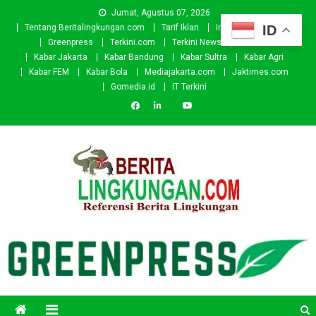
Skip
Jumat, Agustus 07, 2026
to
ID
Tentang Beritalingkungan.com
Tarif Iklan
Investor
Donasi
content
Greenpress
Terkini.com
Terkini News
Kabar.id
Kabar Jakarta
Kabar Bandung
Kabar Sultra
Kabar Agri
Kabar FEM
Kabar Bola
Mediajakarta.com
Jaktimes.com
Gomedia.id
IT Terkini
Beritalingkungan.com
Situs Berita Lingkungan Indonesia