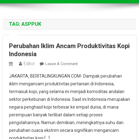
TAG:
ASPPUK
Perubahan Iklim Ancam Produktivitas Kopi
Indonesia
Editor
On
Leave A Comment
Perubahan
JAKARTA, BERITALINGKUNGAN.COM- Dampak perubahan
Iklim
iklim mengancam produktvitas pertanian di Indonesia,
Ancam
termasuk kopi, yang selama ini menjadi komoditas andalan
Produktivitas
sektor perkebunan di Indonesia. Saat ini Indonesia merupakan
Kopi
Indonesia
negara penghasil kopi terbesar ke empat dunia, di mana
perempuan banyak terlibat dalam setiap proses
pengolahannya. Namun demikian, meningkatnya suhu dan
perubahan cuaca ekstrim secara signifikan mengancam
produktivitas kopi […]