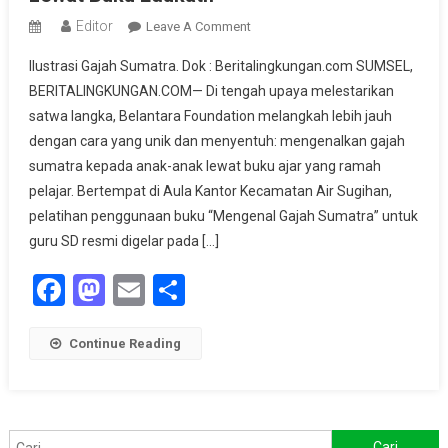
Editor
On
Leave A Comment
Kenalkan
Ilustrasi Gajah Sumatra. Dok : Beritalingkungan.com SUMSEL,
Gajah
BERITALINGKUNGAN.COM— Di tengah upaya melestarikan
Sumatra
satwa langka, Belantara Foundation melangkah lebih jauh
Sejak
dengan cara yang unik dan menyentuh: mengenalkan gajah
Dini,
Belantara
sumatra kepada anak-anak lewat buku ajar yang ramah
Foundation
pelajar. Bertempat di Aula Kantor Kecamatan Air Sugihan,
Latih
pelatihan penggunaan buku “Mengenal Gajah Sumatra” untuk
Guru
guru SD resmi digelar pada […]
SD
Facebook
Mastodon
Email
Share
Di
OKI
Lewat
Continue Reading
Buku
Edukatif
Cari