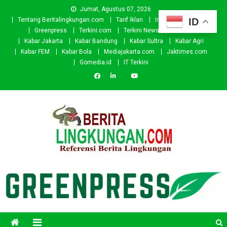
Skip
Jumat, Agustus 07, 2026
to
ID
Tentang Beritalingkungan.com
Tarif Iklan
Investor
Donasi
content
Greenpress
Terkini.com
Terkini News
Kabar.id
Kabar Jakarta
Kabar Bandung
Kabar Sultra
Kabar Agri
Kabar FEM
Kabar Bola
Mediajakarta.com
Jaktimes.com
Gomedia.id
IT Terkini
Beritalingkungan.com
Situs Berita Lingkungan Indonesia