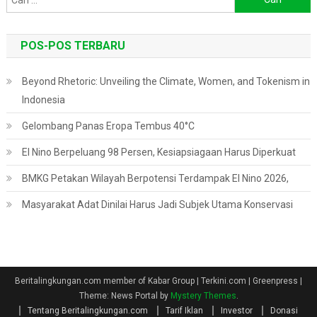
untuk:
POS-POS TERBARU
Beyond Rhetoric: Unveiling the Climate, Women, and Tokenism in
Indonesia
Gelombang Panas Eropa Tembus 40°C
El Nino Berpeluang 98 Persen, Kesiapsiagaan Harus Diperkuat
BMKG Petakan Wilayah Berpotensi Terdampak El Nino 2026,
Masyarakat Adat Dinilai Harus Jadi Subjek Utama Konservasi
Beritalingkungan.com member of Kabar Group | Terkini.com | Greenpress
|
Theme: News Portal by
Mystery Themes
.
Tentang Beritalingkungan.com
Tarif Iklan
Investor
Donasi