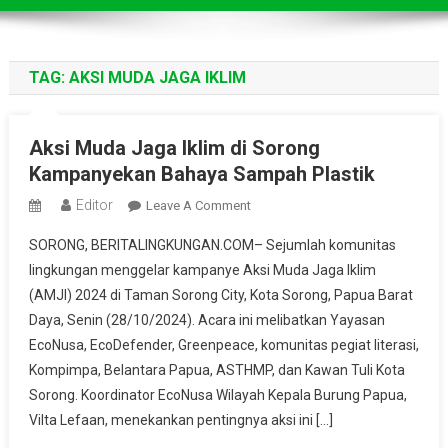
TAG:
AKSI MUDA JAGA IKLIM
Aksi Muda Jaga Iklim di Sorong
Kampanyekan Bahaya Sampah Plastik
Editor
On
Leave A Comment
Aksi
SORONG, BERITALINGKUNGAN.COM– Sejumlah komunitas
Muda
lingkungan menggelar kampanye Aksi Muda Jaga Iklim
Jaga
(AMJI) 2024 di Taman Sorong City, Kota Sorong, Papua Barat
Iklim
Daya, Senin (28/10/2024). Acara ini melibatkan Yayasan
Di
Sorong
EcoNusa, EcoDefender, Greenpeace, komunitas pegiat literasi,
Kampanyekan
Kompimpa, Belantara Papua, ASTHMP, dan Kawan Tuli Kota
Bahaya
Sorong. Koordinator EcoNusa Wilayah Kepala Burung Papua,
Sampah
Vilta Lefaan, menekankan pentingnya aksi ini […]
Plastik