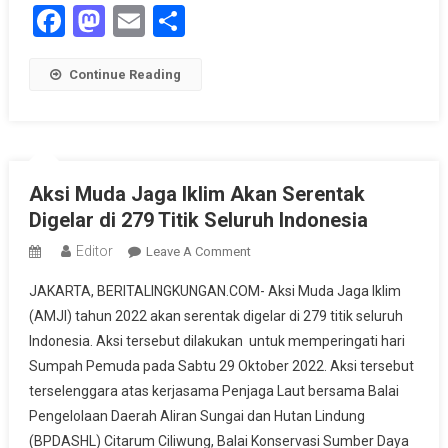
Facebook
Mastodon
Email
Share
Continue Reading
Aksi Muda Jaga Iklim Akan Serentak
Digelar di 279 Titik Seluruh Indonesia
Editor
On
Leave A Comment
Aksi
JAKARTA, BERITALINGKUNGAN.COM- Aksi Muda Jaga Iklim
Muda
(AMJI) tahun 2022 akan serentak digelar di 279 titik seluruh
Jaga
Indonesia. Aksi tersebut dilakukan untuk memperingati hari
Iklim
Sumpah Pemuda pada Sabtu 29 Oktober 2022. Aksi tersebut
Akan
Serentak
terselenggara atas kerjasama Penjaga Laut bersama Balai
Digelar
Pengelolaan Daerah Aliran Sungai dan Hutan Lindung
Di
(BPDASHL) Citarum Ciliwung, Balai Konservasi Sumber Daya