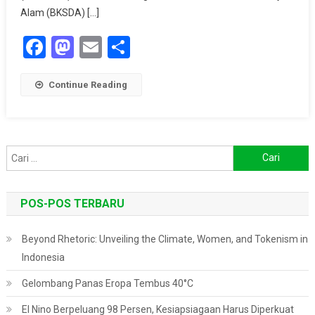
279
Alam (BKSDA) […]
Titik
Facebook
Mastodon
Email
Share
Seluruh
Indonesia
Continue Reading
Cari
untuk:
POS-POS TERBARU
Beyond Rhetoric: Unveiling the Climate, Women, and Tokenism in
Indonesia
Gelombang Panas Eropa Tembus 40°C
El Nino Berpeluang 98 Persen, Kesiapsiagaan Harus Diperkuat