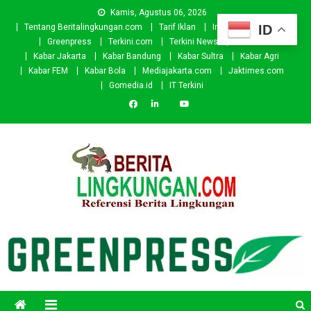
Skip
Kamis, Agustus 06, 2026
to
ID
Tentang Beritalingkungan.com
Tarif Iklan
Investor
Donasi
content
Greenpress
Terkini.com
Terkini News
Kabar.id
Kabar Jakarta
Kabar Bandung
Kabar Sultra
Kabar Agri
Kabar FEM
Kabar Bola
Mediajakarta.com
Jaktimes.com
Gomedia.id
IT Terkini
Beritalingkungan.com
Situs Berita Lingkungan Indonesia