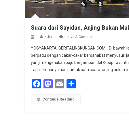
Suara dari Sayidan, Anjing Bukan M
Editor
On
Leave A Comment
Suara
YOGYAKARTA, BERITALINGKUNGAN.COM– Di bawah langit 
Dari
berpadu dengan cakar-cakar bersahabat menyusuri ja
Sayidan,
yang mengenakan baju bergambar idol K-pop favoritn
Anjing
Tapi semuanya hadir untuk satu suara: anjing bukan m
Bukan
Makanan
Facebook
Mastodon
Email
Share
Continue Reading