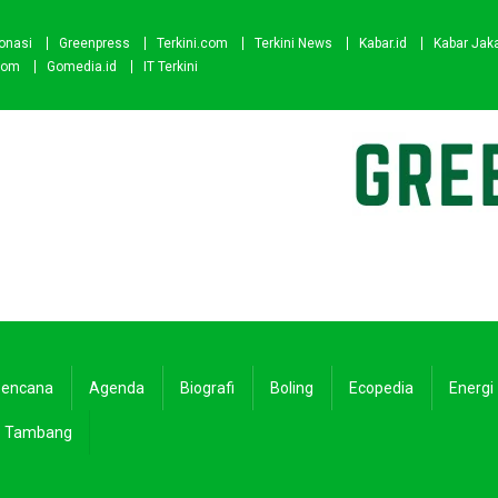
onasi
Greenpress
Terkini.com
Terkini News
Kabar.id
Kabar Jak
com
Gomedia.id
IT Terkini
encana
Agenda
Biografi
Boling
Ecopedia
Energi
Tambang