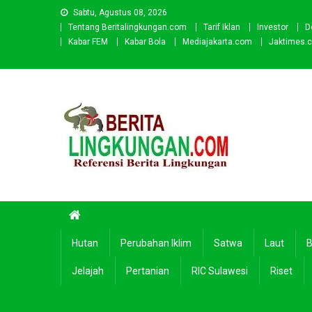
Skip
Sabtu, Agustus 08, 2026
to
Tentang Beritalingkungan.com
Tarif Iklan
Investor
D
content
Kabar FEM
Kabar Bola
Mediajakarta.com
Jaktimes.
Beritalingkungan.com
Situs Berita Lingkungan Indonesia
Hutan
Perubahan Iklim
Satwa
Laut
B
Jelajah
Pertanian
RIC Sulawesi
Riset