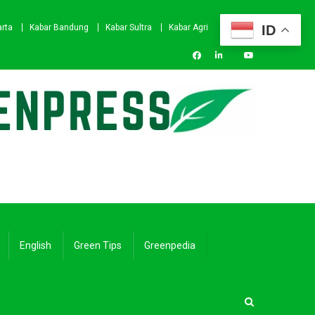
ID
arta
Kabar Bandung
Kabar Sultra
Kabar Agri
English
Green Tips
Greenpedia