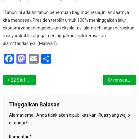
“Tahun ini adalah tahun penentuan bagi Indonesia, inilah saatnya
kita mendesak Presiden terpilih untuk 100% meninggalkan jalur
ekonomi yang mengandalkan eksploitasi alam sehingga merugikan
masyarakat lokal juga meninggalkan jejak kerusakan
alam,”tandasnya. (Marwan).
Facebook
Mastodon
Email
Share
Navigasi
22 Staf Pertanian Sumba Tengah Belajar di Bantaeng
Greenpeace Serukan Agenda Pemulihan Laut
pos
Tinggalkan Balasan
Alamat email Anda tidak akan dipublikasikan.
Ruas yang wajib
ditandai
*
Komentar
*