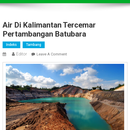
Air Di Kalimantan Tercemar
Pertambangan Batubara
Indeks
Tambang
Editor
On
Leave A Comment
Air
Di
Kalimantan
Tercemar
Pertambangan
Batubara