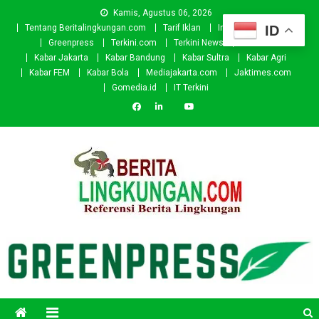
Skip
Kamis, Agustus 06, 2026
to
ID
Tentang Beritalingkungan.com
Tarif Iklan
Investor
Donasi
content
Greenpress
Terkini.com
Terkini News
Kabar.id
Kabar Jakarta
Kabar Bandung
Kabar Sultra
Kabar Agri
Kabar FEM
Kabar Bola
Mediajakarta.com
Jaktimes.com
Gomedia.id
IT Terkini
Beritalingkungan.com
Situs Berita Lingkungan Indonesia